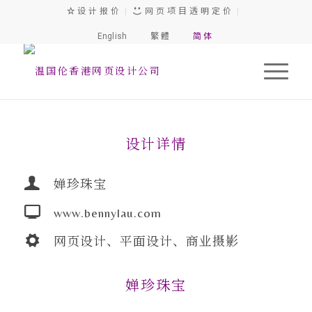
设 计 报 价
|
网 页 项 目 透 明 定 价
|
English
繁 體
简 体
设计详情
婵珍珠宝
www.bennylau.com
网页设计、平面设计、商业摄影
婵珍珠宝