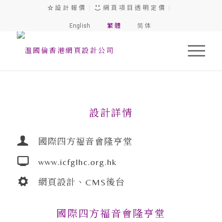
設 計 報 價
|
網 頁 項 目 透 明 定 價
|
English
繁 體
简 体
1
2
3
設計詳情
國際四方福音會隆亨堂
www.icfglhc.org.hk
網頁設計、CMS後台
國際四方福音會隆亨堂